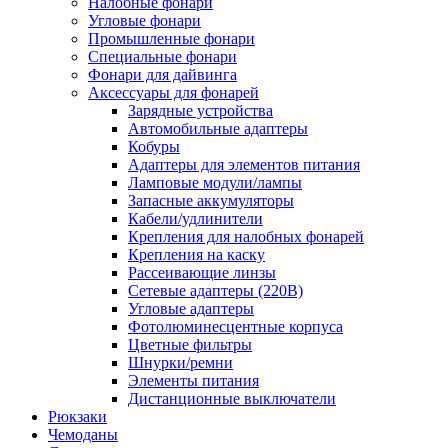
Налобные фонари
Угловые фонари
Промышленные фонари
Специальные фонари
Фонари для дайвинга
Аксессуары для фонарей
Зарядные устройства
Автомобильные адаптеры
Кобуры
Адаптеры для элементов питания
Ламповые модули/лампы
Запасные аккумуляторы
Кабели/удлинители
Крепления для налобных фонарей
Крепления на каску
Рассеивающие линзы
Сетевые адаптеры (220В)
Угловые адаптеры
Фотолюминесцентные корпуса
Цветные фильтры
Шнурки/ремни
Элементы питания
Дистанционные выключатели
Рюкзаки
Чемоданы