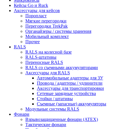
Микрокейсы
Кейсы Go и Ruck
Аксессуары для кейсов
Поропласт
Мягкие перегородки
Перегородки TrekPak
Органайзеры / системы хранения
Мобильный комплект
Прочее
RALS
RALS на колесной базе
RALS-штативы
Переносные RALS
RALS со съемными аккумуляторами
Аксессуары для RALS
Автомобильные адаптеры для ЗУ
Провода / адаптеры / удлинители
Аксессуары для транспортировки
Сетевые зарядные устройства
Стойки / штативы
Съемные (запасные) аккумуляторы
Модульные системы RALS
Фонари
Взрывозащищенные фонари (ATEX)
Тактические фонари