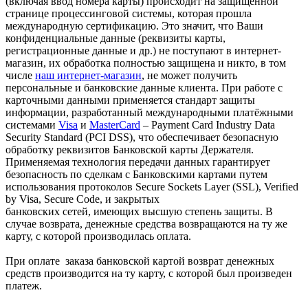
(включая ввод номера карты) происходит на защищенной
странице процессинговой системы, которая прошла
международную сертификацию. Это значит, что Ваши
конфиденциальные данные (реквизиты карты,
регистрационные данные и др.) не поступают в интернет-
магазин, их обработка полностью защищена и никто, в том
числе
наш интернет-магазин
, не может получить
персональные и банковские данные клиента. При работе с
карточными данными применяется стандарт защиты
информации, разработанный международными платёжными
системами
Visa
и
MasterCard
– Payment Card Industry Data
Security Standard (PCI DSS), что обеспечивает безопасную
обработку реквизитов Банковской карты Держателя.
Применяемая технология передачи данных гарантирует
безопасность по сделкам с Банковскими картами путем
использования протоколов Secure Sockets Layer (SSL), Verified
by Visa, Secure Code, и закрытых
банковских сетей, имеющих высшую степень защиты. В
случае возврата, денежные средства возвращаются на ту же
карту, с которой производилась оплата.
При оплате заказа банковской картой возврат денежных
средств производится на ту карту, с которой был произведен
платеж.