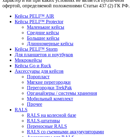
характер и ни при каких условиях не является публичной
офертой, определяемой положениями Статьи 437 (2) ГК РФ.
Кейсы PELI™ AIR
Кейсы PELI™ Protector
Маленькие кейсы
Средние кейсы
Большие кейсы
Длинномерные кейсы
Кейсы PELI™ Storm
Для планшетов и ноутбуков
Микрокейсы
Кейсы Go и Ruck
Аксессуары для кейсов
Поропласт
Мягкие перегородки
Перегородки TrekPak
Органайзеры / системы хранения
Мобильный комплект
Прочее
RALS
RALS на колесной базе
RALS-штативы
Переносные RALS
RALS со съемными аккумуляторами