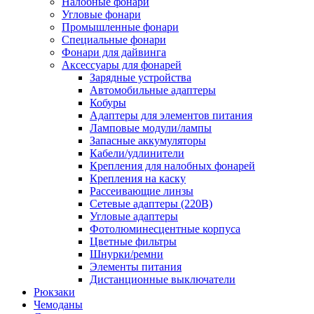
Налобные фонари
Угловые фонари
Промышленные фонари
Специальные фонари
Фонари для дайвинга
Аксессуары для фонарей
Зарядные устройства
Автомобильные адаптеры
Кобуры
Адаптеры для элементов питания
Ламповые модули/лампы
Запасные аккумуляторы
Кабели/удлинители
Крепления для налобных фонарей
Крепления на каску
Рассеивающие линзы
Сетевые адаптеры (220В)
Угловые адаптеры
Фотолюминесцентные корпуса
Цветные фильтры
Шнурки/ремни
Элементы питания
Дистанционные выключатели
Рюкзаки
Чемоданы