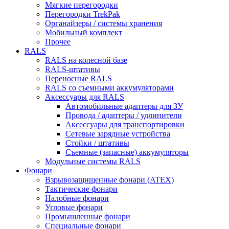
Мягкие перегородки
Перегородки TrekPak
Органайзеры / системы хранения
Мобильный комплект
Прочее
RALS
RALS на колесной базе
RALS-штативы
Переносные RALS
RALS со съемными аккумуляторами
Аксессуары для RALS
Автомобильные адаптеры для ЗУ
Провода / адаптеры / удлинители
Аксессуары для транспортировки
Сетевые зарядные устройства
Стойки / штативы
Съемные (запасные) аккумуляторы
Модульные системы RALS
Фонари
Взрывозащищенные фонари (ATEX)
Тактические фонари
Налобные фонари
Угловые фонари
Промышленные фонари
Специальные фонари