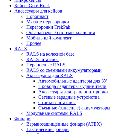
Микрокейсы
Кейсы Go и Ruck
Аксессуары для кейсов
Поропласт
Мягкие перегородки
Перегородки TrekPak
Органайзеры / системы хранения
Мобильный комплект
Прочее
RALS
RALS на колесной базе
RALS-штативы
Переносные RALS
RALS со съемными аккумуляторами
Аксессуары для RALS
Автомобильные адаптеры для ЗУ
Провода / адаптеры / удлинители
Аксессуары для транспортировки
Сетевые зарядные устройства
Стойки / штативы
Съемные (запасные) аккумуляторы
Модульные системы RALS
Фонари
Взрывозащищенные фонари (ATEX)
Тактические фонари