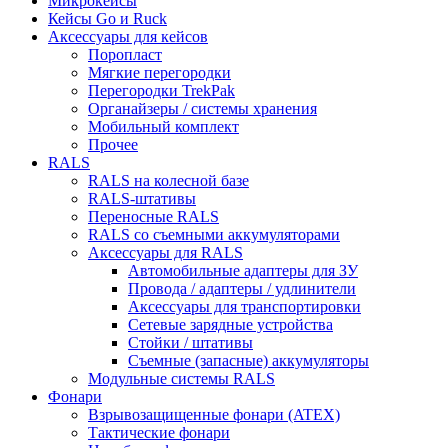
Микрокейсы
Кейсы Go и Ruck
Аксессуары для кейсов
Поропласт
Мягкие перегородки
Перегородки TrekPak
Органайзеры / системы хранения
Мобильный комплект
Прочее
RALS
RALS на колесной базе
RALS-штативы
Переносные RALS
RALS со съемными аккумуляторами
Аксессуары для RALS
Автомобильные адаптеры для ЗУ
Провода / адаптеры / удлинители
Аксессуары для транспортировки
Сетевые зарядные устройства
Стойки / штативы
Съемные (запасные) аккумуляторы
Модульные системы RALS
Фонари
Взрывозащищенные фонари (ATEX)
Тактические фонари