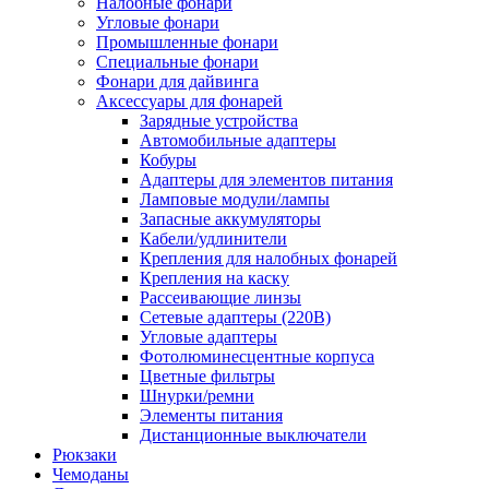
Налобные фонари
Угловые фонари
Промышленные фонари
Специальные фонари
Фонари для дайвинга
Аксессуары для фонарей
Зарядные устройства
Автомобильные адаптеры
Кобуры
Адаптеры для элементов питания
Ламповые модули/лампы
Запасные аккумуляторы
Кабели/удлинители
Крепления для налобных фонарей
Крепления на каску
Рассеивающие линзы
Сетевые адаптеры (220В)
Угловые адаптеры
Фотолюминесцентные корпуса
Цветные фильтры
Шнурки/ремни
Элементы питания
Дистанционные выключатели
Рюкзаки
Чемоданы