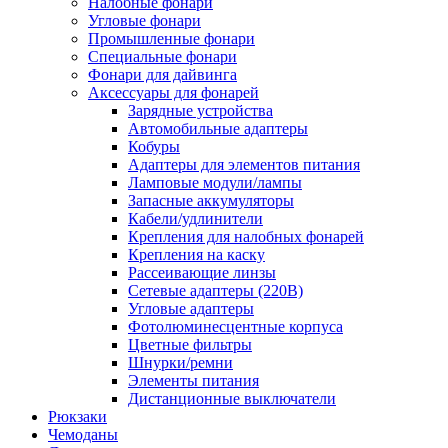
Налобные фонари
Угловые фонари
Промышленные фонари
Специальные фонари
Фонари для дайвинга
Аксессуары для фонарей
Зарядные устройства
Автомобильные адаптеры
Кобуры
Адаптеры для элементов питания
Ламповые модули/лампы
Запасные аккумуляторы
Кабели/удлинители
Крепления для налобных фонарей
Крепления на каску
Рассеивающие линзы
Сетевые адаптеры (220В)
Угловые адаптеры
Фотолюминесцентные корпуса
Цветные фильтры
Шнурки/ремни
Элементы питания
Дистанционные выключатели
Рюкзаки
Чемоданы