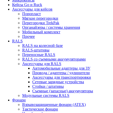
Микрокейсы
Кейсы Go и Ruck
Аксессуары для кейсов
Поропласт
Мягкие перегородки
Перегородки TrekPak
Органайзеры / системы хранения
Мобильный комплект
Прочее
RALS
RALS на колесной базе
RALS-штативы
Переносные RALS
RALS со съемными аккумуляторами
Аксессуары для RALS
Автомобильные адаптеры для ЗУ
Провода / адаптеры / удлинители
Аксессуары для транспортировки
Сетевые зарядные устройства
Стойки / штативы
Съемные (запасные) аккумуляторы
Модульные системы RALS
Фонари
Взрывозащищенные фонари (ATEX)
Тактические фонари