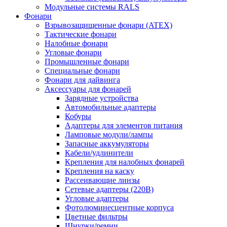
Модульные системы RALS
Фонари
Взрывозащищенные фонари (ATEX)
Тактические фонари
Налобные фонари
Угловые фонари
Промышленные фонари
Специальные фонари
Фонари для дайвинга
Аксессуары для фонарей
Зарядные устройства
Автомобильные адаптеры
Кобуры
Адаптеры для элементов питания
Ламповые модули/лампы
Запасные аккумуляторы
Кабели/удлинители
Крепления для налобных фонарей
Крепления на каску
Рассеивающие линзы
Сетевые адаптеры (220В)
Угловые адаптеры
Фотолюминесцентные корпуса
Цветные фильтры
Шнурки/ремни