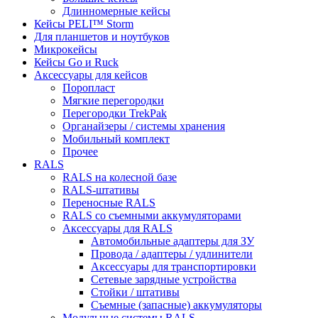
Длинномерные кейсы
Кейсы PELI™ Storm
Для планшетов и ноутбуков
Микрокейсы
Кейсы Go и Ruck
Аксессуары для кейсов
Поропласт
Мягкие перегородки
Перегородки TrekPak
Органайзеры / системы хранения
Мобильный комплект
Прочее
RALS
RALS на колесной базе
RALS-штативы
Переносные RALS
RALS со съемными аккумуляторами
Аксессуары для RALS
Автомобильные адаптеры для ЗУ
Провода / адаптеры / удлинители
Аксессуары для транспортировки
Сетевые зарядные устройства
Стойки / штативы
Съемные (запасные) аккумуляторы
Модульные системы RALS