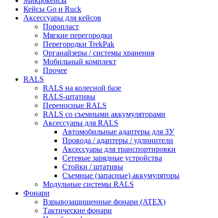
Микрокейсы
Кейсы Go и Ruck
Аксессуары для кейсов
Поропласт
Мягкие перегородки
Перегородки TrekPak
Органайзеры / системы хранения
Мобильный комплект
Прочее
RALS
RALS на колесной базе
RALS-штативы
Переносные RALS
RALS со съемными аккумуляторами
Аксессуары для RALS
Автомобильные адаптеры для ЗУ
Провода / адаптеры / удлинители
Аксессуары для транспортировки
Сетевые зарядные устройства
Стойки / штативы
Съемные (запасные) аккумуляторы
Модульные системы RALS
Фонари
Взрывозащищенные фонари (ATEX)
Тактические фонари