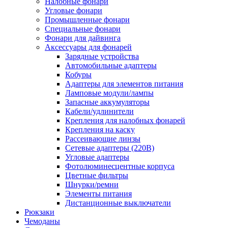
Налобные фонари
Угловые фонари
Промышленные фонари
Специальные фонари
Фонари для дайвинга
Аксессуары для фонарей
Зарядные устройства
Автомобильные адаптеры
Кобуры
Адаптеры для элементов питания
Ламповые модули/лампы
Запасные аккумуляторы
Кабели/удлинители
Крепления для налобных фонарей
Крепления на каску
Рассеивающие линзы
Сетевые адаптеры (220В)
Угловые адаптеры
Фотолюминесцентные корпуса
Цветные фильтры
Шнурки/ремни
Элементы питания
Дистанционные выключатели
Рюкзаки
Чемоданы