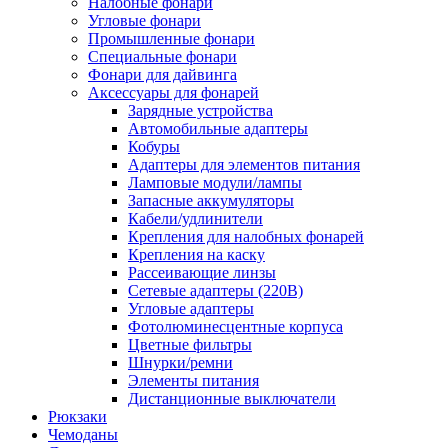
Налобные фонари
Угловые фонари
Промышленные фонари
Специальные фонари
Фонари для дайвинга
Аксессуары для фонарей
Зарядные устройства
Автомобильные адаптеры
Кобуры
Адаптеры для элементов питания
Ламповые модули/лампы
Запасные аккумуляторы
Кабели/удлинители
Крепления для налобных фонарей
Крепления на каску
Рассеивающие линзы
Сетевые адаптеры (220В)
Угловые адаптеры
Фотолюминесцентные корпуса
Цветные фильтры
Шнурки/ремни
Элементы питания
Дистанционные выключатели
Рюкзаки
Чемоданы