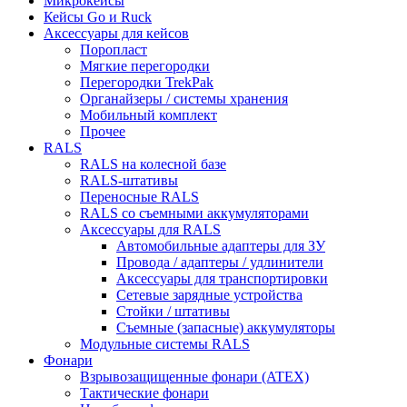
Микрокейсы
Кейсы Go и Ruck
Аксессуары для кейсов
Поропласт
Мягкие перегородки
Перегородки TrekPak
Органайзеры / системы хранения
Мобильный комплект
Прочее
RALS
RALS на колесной базе
RALS-штативы
Переносные RALS
RALS со съемными аккумуляторами
Аксессуары для RALS
Автомобильные адаптеры для ЗУ
Провода / адаптеры / удлинители
Аксессуары для транспортировки
Сетевые зарядные устройства
Стойки / штативы
Съемные (запасные) аккумуляторы
Модульные системы RALS
Фонари
Взрывозащищенные фонари (ATEX)
Тактические фонари