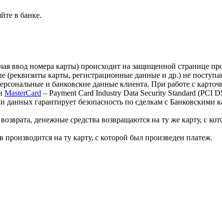
йте в банке.
лючая ввод номера карты) происходит на защищенной странице 
 (реквизиты карты, регистрационные данные и др.) не поступа
персональные и банковские данные клиента. При работе с карт
и
MasterCard
– Payment Card Industry Data Security Standard (PCI
 данных гарантирует безопасность по сделкам с Банковскими ка
озврата, денежные средства возвращаются на ту же карту, с кот
 производится на ту карту, с которой был произведен платеж.