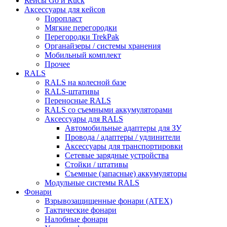
Кейсы Go и Ruck
Аксессуары для кейсов
Поропласт
Мягкие перегородки
Перегородки TrekPak
Органайзеры / системы хранения
Мобильный комплект
Прочее
RALS
RALS на колесной базе
RALS-штативы
Переносные RALS
RALS со съемными аккумуляторами
Аксессуары для RALS
Автомобильные адаптеры для ЗУ
Провода / адаптеры / удлинители
Аксессуары для транспортировки
Сетевые зарядные устройства
Стойки / штативы
Съемные (запасные) аккумуляторы
Модульные системы RALS
Фонари
Взрывозащищенные фонари (ATEX)
Тактические фонари
Налобные фонари