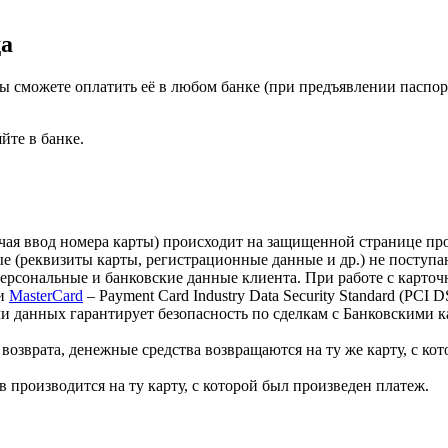
да
ы сможете оплатить её в любом банке (при предъявлении паспо
йте в банке.
лючая ввод номера карты) происходит на защищенной странице 
 (реквизиты карты, регистрационные данные и др.) не поступа
персональные и банковские данные клиента. При работе с карт
и
MasterCard
– Payment Card Industry Data Security Standard (PCI
 данных гарантирует безопасность по сделкам с Банковскими ка
озврата, денежные средства возвращаются на ту же карту, с кот
 производится на ту карту, с которой был произведен платеж.