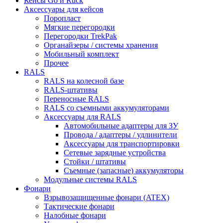
Кейсы Go и Ruck
Аксессуары для кейсов
Поропласт
Мягкие перегородки
Перегородки TrekPak
Органайзеры / системы хранения
Мобильный комплект
Прочее
RALS
RALS на колесной базе
RALS-штативы
Переносные RALS
RALS со съемными аккумуляторами
Аксессуары для RALS
Автомобильные адаптеры для ЗУ
Провода / адаптеры / удлинители
Аксессуары для транспортировки
Сетевые зарядные устройства
Стойки / штативы
Съемные (запасные) аккумуляторы
Модульные системы RALS
Фонари
Взрывозащищенные фонари (ATEX)
Тактические фонари
Налобные фонари