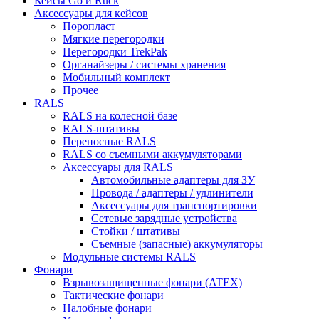
Кейсы Go и Ruck
Аксессуары для кейсов
Поропласт
Мягкие перегородки
Перегородки TrekPak
Органайзеры / системы хранения
Мобильный комплект
Прочее
RALS
RALS на колесной базе
RALS-штативы
Переносные RALS
RALS со съемными аккумуляторами
Аксессуары для RALS
Автомобильные адаптеры для ЗУ
Провода / адаптеры / удлинители
Аксессуары для транспортировки
Сетевые зарядные устройства
Стойки / штативы
Съемные (запасные) аккумуляторы
Модульные системы RALS
Фонари
Взрывозащищенные фонари (ATEX)
Тактические фонари
Налобные фонари