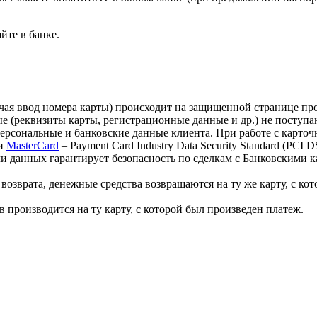
йте в банке.
лючая ввод номера карты) происходит на защищенной странице 
 (реквизиты карты, регистрационные данные и др.) не поступа
персональные и банковские данные клиента. При работе с карт
и
MasterCard
– Payment Card Industry Data Security Standard (PCI
 данных гарантирует безопасность по сделкам с Банковскими ка
озврата, денежные средства возвращаются на ту же карту, с кот
 производится на ту карту, с которой был произведен платеж.