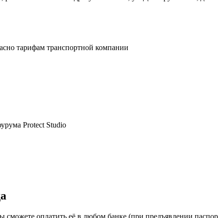
ласно тарифам транспортной компании
рума Protect Studio
да
ы сможете оплатить её в любом банке (при предъявлении паспо